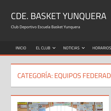
Saltar
al
CDE. BASKET YUNQUERA
contenido
Club Deportivo Escuela Basket Yunquera
INICIO
EL CLUB
NOTICIAS
HORARIO
CATEGORÍA:
EQUIPOS FEDERA