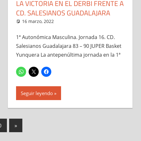
LA VICTORIA EN EL DERBI FRENTE A
CD. SALESIANOS GUADALAJARA
ias
16 marzo, 2022
Administrador
1ª Autonómica Masculina
,
Noticias
1ª Autonómica Masculina. Jornada 16. CD.
Salesianos Guadalajara 83 – 90 JUPER Basket
Yunquera La antepenúltima jornada en la 1ª
Seguir leyendo
Entradas
0
»
siguientes