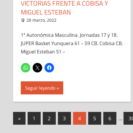
VICTORIAS FRENTE A COBISA Y
MIGUEL ESTEBAN
28 marzo, 2022
Administrador
1ª Autonómica Masculina
,
Notic
1ª Autonómica Masculina. Jornadas 17 y 18.
JUPER Basket Yunquera 61 – 59 CB. Cobisa CB.
Miguel Esteban 51 –
Seguir leyendo
Paginación
Entradas
«
1
2
3
4
5
6
…
3
anteriores
de