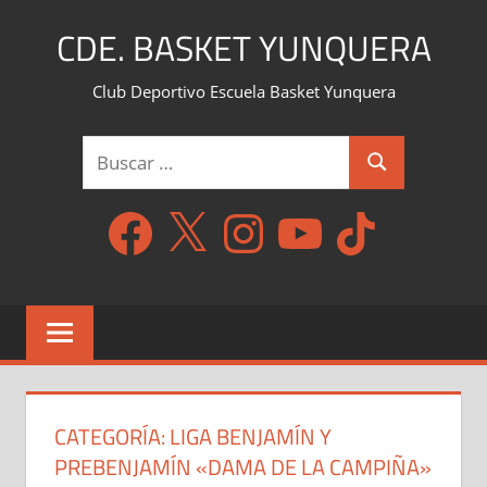
Saltar
CDE. BASKET YUNQUERA
al
contenido
Club Deportivo Escuela Basket Yunquera
Buscar:
Buscar
Facebook
X
Instagram
YouTube
TikTok
CATEGORÍA:
LIGA BENJAMÍN Y
PREBENJAMÍN «DAMA DE LA CAMPIÑA»