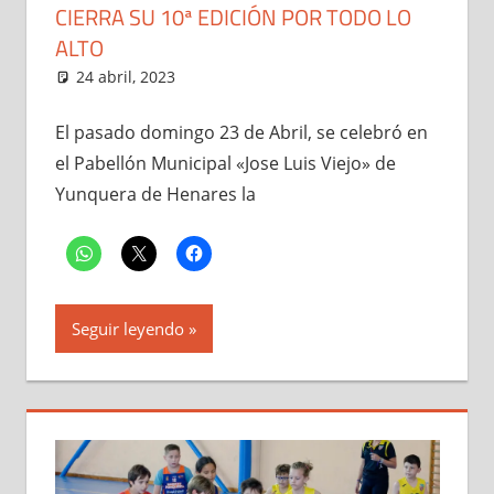
CIERRA SU 10ª EDICIÓN POR TODO LO
ALTO
24 abril, 2023
Administrador
El Club
,
Liga Benjamín y
Prebenjamín "Dama de la Campiña"
,
Noticias
El pasado domingo 23 de Abril, se celebró en
el Pabellón Municipal «Jose Luis Viejo» de
Yunquera de Henares la
Seguir leyendo