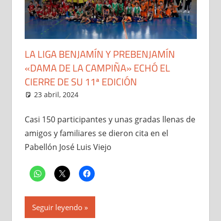
LA LIGA BENJAMÍN Y PREBENJAMÍN
«DAMA DE LA CAMPIÑA» ECHÓ EL
CIERRE DE SU 11ª EDICIÓN
23 abril, 2024
Administrador
El Club
,
Liga Benjamín y
Prebenjamín "Dama de la Campiña"
,
Noticias
Casi 150 participantes y unas gradas llenas de
amigos y familiares se dieron cita en el
Pabellón José Luis Viejo
Seguir leyendo