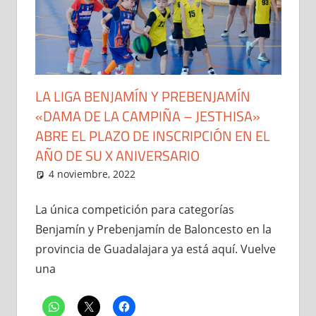
LA LIGA BENJAMÍN Y PREBENJAMÍN
«DAMA DE LA CAMPIÑA – JESTHISA»
ABRE EL PLAZO DE INSCRIPCIÓN EN EL
AÑO DE SU X ANIVERSARIO
4 noviembre, 2022
Administrador
El Club
,
Liga Benjamín y
Prebenjamín "Dama de la
Campiña"
,
Noticias
La única competición para categorías
Benjamín y Prebenjamín de Baloncesto en la
provincia de Guadalajara ya está aquí. Vuelve
una