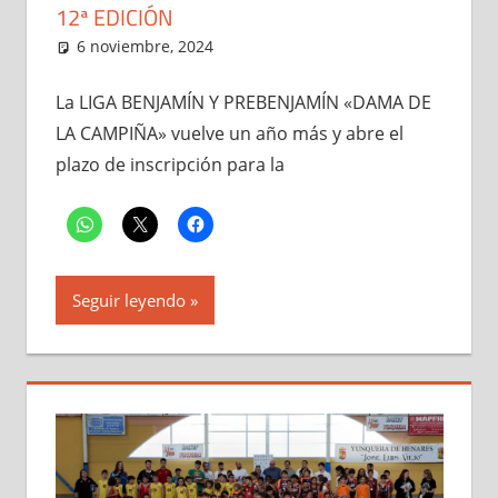
12ª EDICIÓN
6 noviembre, 2024
Administrador
El Club
,
Liga Benjamín y
Prebenjamín "Dama de la
Campiña"
,
Noticias
La LIGA BENJAMÍN Y PREBENJAMÍN «DAMA DE
LA CAMPIÑA» vuelve un año más y abre el
plazo de inscripción para la
Seguir leyendo