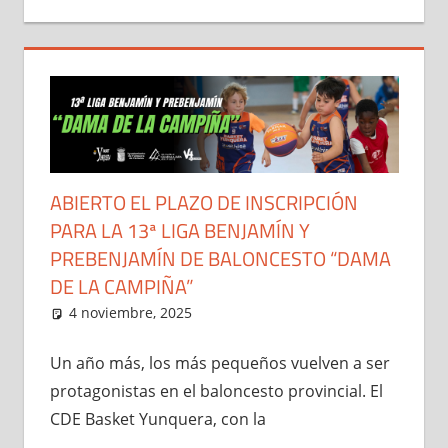
ABIERTO EL PLAZO DE INSCRIPCIÓN
PARA LA 13ª LIGA BENJAMÍN Y
PREBENJAMÍN DE BALONCESTO “DAMA
DE LA CAMPIÑA”
4 noviembre, 2025
Administrador
El Club
,
Liga Benjamín y
Prebenjamín "Dama de la
Campiña"
,
Noticias
Un año más, los más pequeños vuelven a ser
protagonistas en el baloncesto provincial. El
CDE Basket Yunquera, con la