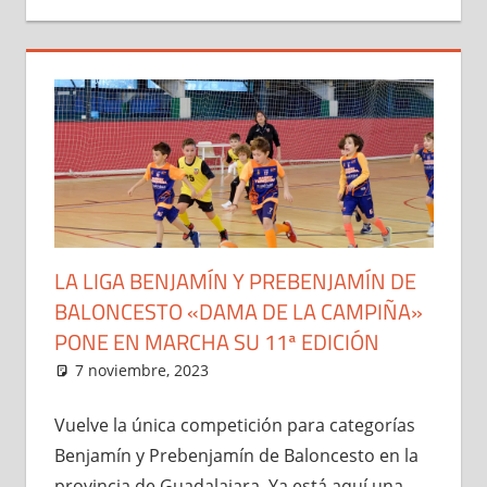
LA LIGA BENJAMÍN Y PREBENJAMÍN DE
BALONCESTO «DAMA DE LA CAMPIÑA»
PONE EN MARCHA SU 11ª EDICIÓN
7 noviembre, 2023
Administrador
El Club
,
Liga Benjamín y
Prebenjamín "Dama de la
Campiña"
,
Noticias
Vuelve la única competición para categorías
Benjamín y Prebenjamín de Baloncesto en la
provincia de Guadalajara. Ya está aquí una