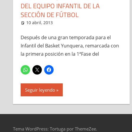
DEL EQUIPO INFANTIL DE LA
SECCIÓN DE FÚTBOL
10 abril, 2013
Administrador
Entrevistas
Después de una gran temporada para el
Infantil del Basket Yunquera, remarcada con
la primera posición en la 1ªFase del
Seguir leyendo
Tema WordPress: Tortuga por ThemeZee.