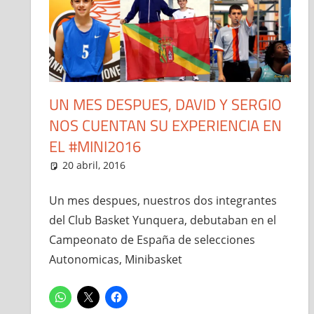
UN MES DESPUES, DAVID Y SERGIO
NOS CUENTAN SU EXPERIENCIA EN
EL #MINI2016
20 abril, 2016
Jesús Tomás González León
Entrevistas
,
Noticias
Un mes despues, nuestros dos integrantes
del Club Basket Yunquera, debutaban en el
Campeonato de España de selecciones
Autonomicas, Minibasket