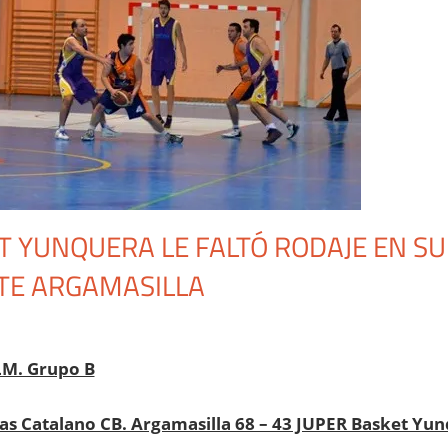
T YUNQUERA LE FALTÓ RODAJE EN S
TE ARGAMASILLA
inistrador
Autonómica Masculina
,
Noticias
M. Grupo B
cas Catalano CB. Argamasilla 68 – 43 JUPER Basket Yu