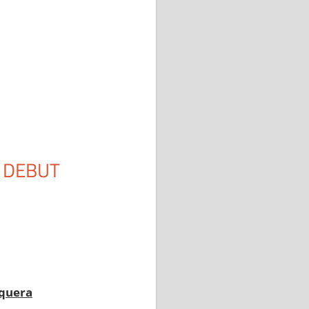
U DEBUT
nquera