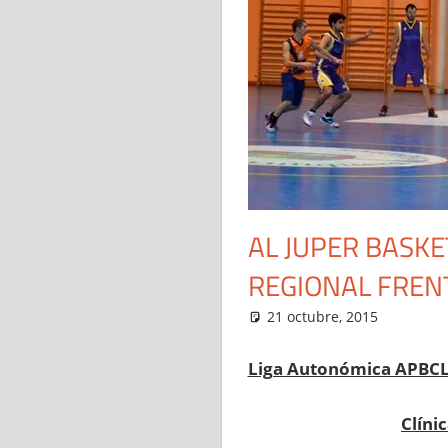
AL JUPER BASKE
REGIONAL FREN
21 octubre, 2015
Adm
1ª 
Liga Autonómica APBCL
Clíni