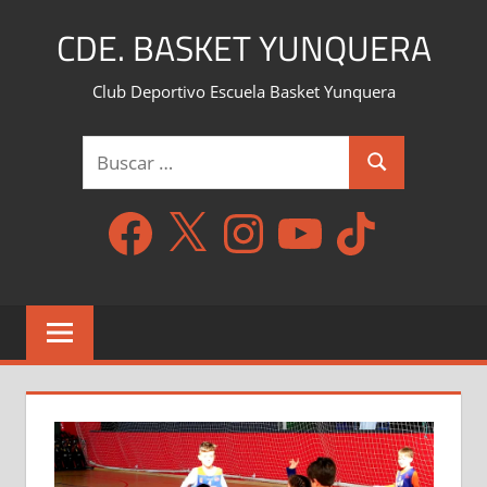
Saltar
CDE. BASKET YUNQUERA
al
contenido
Club Deportivo Escuela Basket Yunquera
Buscar:
Buscar
Facebook
X
Instagram
YouTube
TikTok