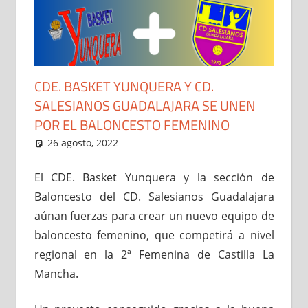
CDE. BASKET YUNQUERA Y CD.
SALESIANOS GUADALAJARA SE UNEN
POR EL BALONCESTO FEMENINO
26 agosto, 2022
Administrador
2ª Femenina
,
El Club
,
Noticias
El CDE. Basket Yunquera y la sección de
Baloncesto del CD. Salesianos Guadalajara
aúnan fuerzas para crear un nuevo equipo de
baloncesto femenino, que competirá a nivel
regional en la 2ª Femenina de Castilla La
Mancha.