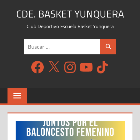
Saltar
CDE. BASKET YUNQUERA
al
contenido
Club Deportivo Escuela Basket Yunquera
Buscar:
Buscar
Facebook
X
Instagram
YouTube
TikTok