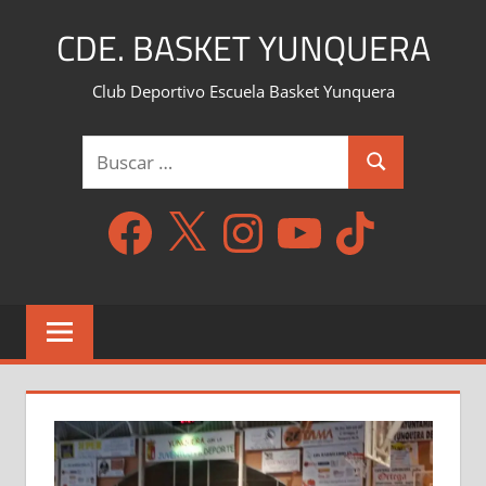
Saltar
CDE. BASKET YUNQUERA
al
contenido
Club Deportivo Escuela Basket Yunquera
Buscar:
Buscar
Facebook
X
Instagram
YouTube
TikTok