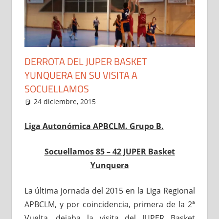
DERROTA DEL JUPER BASKET
YUNQUERA EN SU VISITA A
SOCUELLAMOS
24 diciembre, 2015
Administrador
1ª Autonómica Masculina
,
Noticias
Liga Autonómica APBCLM. Grupo B.
Socuellamos 85 – 42 JUPER Basket
Yunquera
La última jornada del 2015 en la Liga Regional
APBCLM, y por coincidencia, primera de la 2ª
Vuelta, dejaba la visita del JUPER Basket