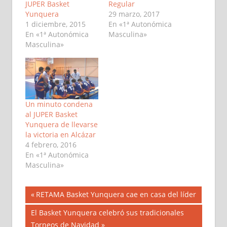
JUPER Basket
Regular
Yunquera
29 marzo, 2017
1 diciembre, 2015
En «1ª Autonómica
En «1ª Autonómica
Masculina»
Masculina»
Un minuto condena
al JUPER Basket
Yunquera de llevarse
la victoria en Alcázar
4 febrero, 2016
En «1ª Autonómica
Masculina»
Navegación
Entrada
RETAMA Basket Yunquera cae en casa del líder
anterior:
de
Siguiente
El Basket Yunquera celebró sus tradicionales
entrada:
Torneos de Navidad