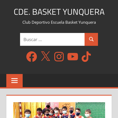
Saltar
CDE. BASKET YUNQUERA
al
contenido
Club Deportivo Escuela Basket Yunquera
Buscar:
Buscar
Facebook
X
Instagram
YouTube
TikTok