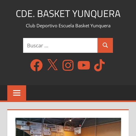
Saltar
CDE. BASKET YUNQUERA
al
contenido
Club Deportivo Escuela Basket Yunquera
Buscar:
Buscar
Facebook
X
Instagram
YouTube
TikTok