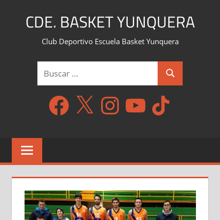
Saltar
CDE. BASKET YUNQUERA
al
contenido
Club Deportivo Escuela Basket Yunquera
Buscar:
Buscar
Facebook
X
Instagram
YouTube
TikTok