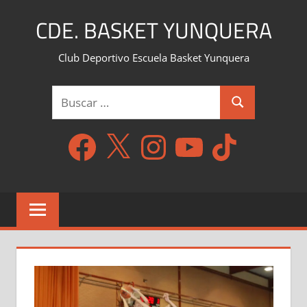
Saltar
CDE. BASKET YUNQUERA
al
contenido
Club Deportivo Escuela Basket Yunquera
Buscar:
Buscar
Facebook
X
Instagram
YouTube
TikTok