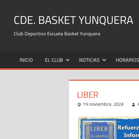
Saltar
al
CDE. BASKET YUNQUERA
contenido
Club Deportivo Escuela Basket Yunquera
INICIO
EL CLUB
NOTICIAS
HORARIO
LIBER
19 noviembre, 2024