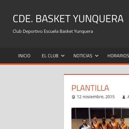
Saltar
al
CDE. BASKET YUNQUERA
contenido
Club Deportivo Escuela Basket Yunquera
INICIO
EL CLUB
NOTICIAS
HORARIO
PLANTILLA
12 noviembre, 2015