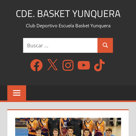
Saltar
CDE. BASKET YUNQUERA
al
contenido
Club Deportivo Escuela Basket Yunquera
Buscar:
Buscar
Facebook
X
Instagram
YouTube
TikTok