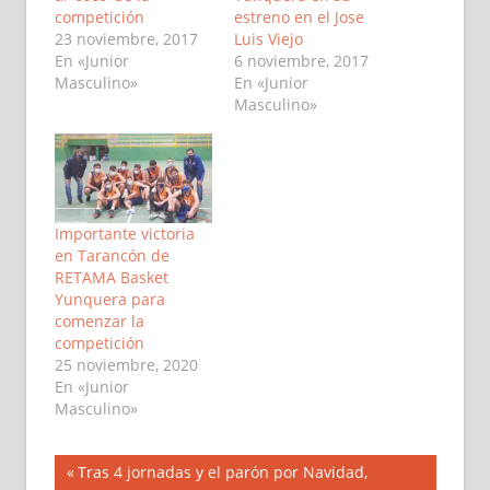
competición
estreno en el Jose
23 noviembre, 2017
Luis Viejo
En «Junior
6 noviembre, 2017
Masculino»
En «Junior
Masculino»
Importante victoria
en Tarancón de
RETAMA Basket
Yunquera para
comenzar la
competición
25 noviembre, 2020
En «Junior
Masculino»
Navegación
Entrada
Tras 4 jornadas y el parón por Navidad,