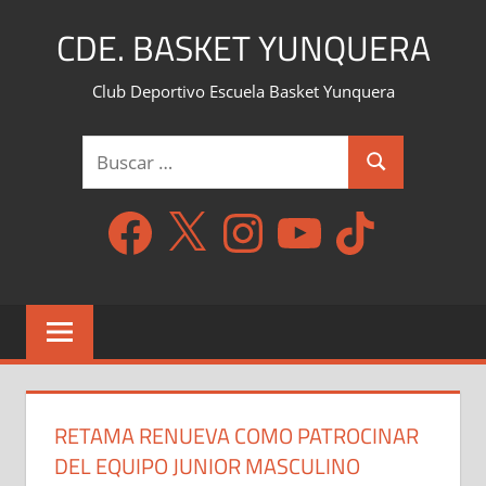
Saltar
CDE. BASKET YUNQUERA
al
contenido
Club Deportivo Escuela Basket Yunquera
Buscar:
Buscar
Facebook
X
Instagram
YouTube
TikTok
RETAMA RENUEVA COMO PATROCINAR
DEL EQUIPO JUNIOR MASCULINO