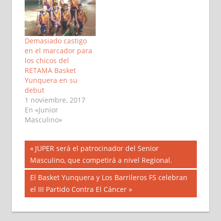
Demasiado castigo
en el marcador para
los chicos del
RETAMA Basket
Yunquera en su
debut
1 noviembre, 2017
En «Junior
Masculino»
Navegación
Entrada
JUPER será el patrocinador del Senior
anterior:
Masculino, que competirá a nivel Regional.
de
Siguiente
El Basket Yunquera y Los Barrileros FS celebran
entradas
entrada:
el III Partido Contra El Cáncer