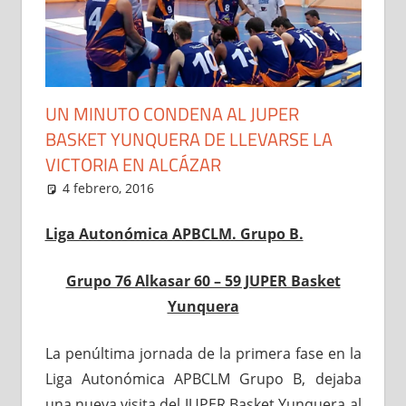
UN MINUTO CONDENA AL JUPER
BASKET YUNQUERA DE LLEVARSE LA
VICTORIA EN ALCÁZAR
4 febrero, 2016
Administrador
1ª Autonómica Masculina
,
Noticias
Liga Autonómica APBCLM. Grupo B.
Grupo 76 Alkasar 60 – 59 JUPER Basket
Yunquera
La penúltima jornada de la primera fase en la
Liga Autonómica APBCLM Grupo B, dejaba
una nueva visita del JUPER Basket Yunquera al