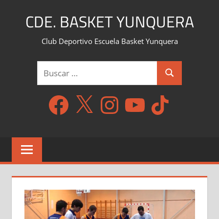
Saltar
CDE. BASKET YUNQUERA
al
contenido
Club Deportivo Escuela Basket Yunquera
Buscar:
Buscar
Facebook
X
Instagram
YouTube
TikTok