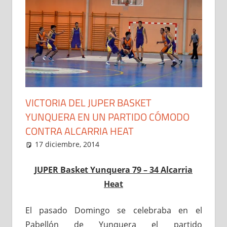
VICTORIA DEL JUPER BASKET
YUNQUERA EN UN PARTIDO CÓMODO
CONTRA ALCARRIA HEAT
17 diciembre, 2014
Administrador
Noticias
JUPER Basket Yunquera 79 – 34 Alcarria
Heat
El pasado Domingo se celebraba en el
Pabellón de Yunquera el partido