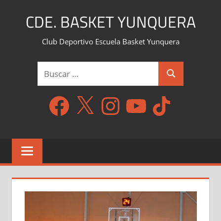
Saltar
CDE. BASKET YUNQUERA
al
contenido
Club Deportivo Escuela Basket Yunquera
Buscar:
Buscar
Facebook
X
Instagram
YouTube
TikTok